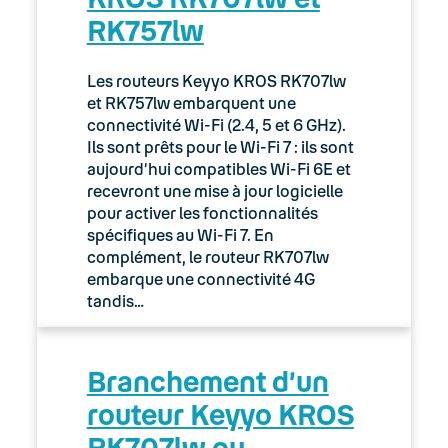
RK757lw
03. Accès Internet
04. Téléphonie fixe
Les routeurs Keyyo KROS RK707lw
et RK757lw embarquent une
05. Téléphonie Mobile
connectivité Wi-Fi (2.4, 5 et 6 GHz).
Ils sont prêts pour le Wi-Fi 7 : ils sont
aujourd’hui compatibles Wi-Fi 6E et
06. Cybersécurité
recevront une mise à jour logicielle
pour activer les fonctionnalités
Keyyo Connect
spécifiques au Wi-Fi 7. En
complément, le routeur RK707lw
Keyyo Visio
embarque une connectivité 4G
tandis…
Branchement d’un
routeur Keyyo KROS
RK707lw ou