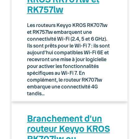
RK757lw
03. Accès Internet
04. Téléphonie fixe
Les routeurs Keyyo KROS RK707lw
et RK757lw embarquent une
05. Téléphonie Mobile
connectivité Wi-Fi (2.4, 5 et 6 GHz).
Ils sont prêts pour le Wi-Fi 7 : ils sont
aujourd’hui compatibles Wi-Fi 6E et
06. Cybersécurité
recevront une mise à jour logicielle
pour activer les fonctionnalités
Keyyo Connect
spécifiques au Wi-Fi 7. En
complément, le routeur RK707lw
Keyyo Visio
embarque une connectivité 4G
tandis…
Branchement d’un
routeur Keyyo KROS
RK707lw ou