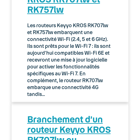
RK757lw
03. Accès Internet
04. Téléphonie fixe
Les routeurs Keyyo KROS RK707lw
et RK757lw embarquent une
05. Téléphonie Mobile
connectivité Wi-Fi (2.4, 5 et 6 GHz).
Ils sont prêts pour le Wi-Fi 7 : ils sont
aujourd’hui compatibles Wi-Fi 6E et
06. Cybersécurité
recevront une mise à jour logicielle
pour activer les fonctionnalités
Keyyo Connect
spécifiques au Wi-Fi 7. En
complément, le routeur RK707lw
Keyyo Visio
embarque une connectivité 4G
tandis…
Branchement d’un
routeur Keyyo KROS
RK707lw ou