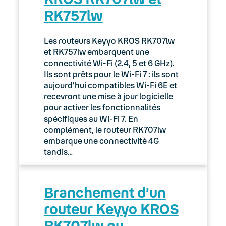
RK757lw
03. Accès Internet
04. Téléphonie fixe
Les routeurs Keyyo KROS RK707lw
et RK757lw embarquent une
05. Téléphonie Mobile
connectivité Wi-Fi (2.4, 5 et 6 GHz).
Ils sont prêts pour le Wi-Fi 7 : ils sont
aujourd’hui compatibles Wi-Fi 6E et
06. Cybersécurité
recevront une mise à jour logicielle
pour activer les fonctionnalités
Keyyo Connect
spécifiques au Wi-Fi 7. En
complément, le routeur RK707lw
Keyyo Visio
embarque une connectivité 4G
tandis…
Branchement d’un
routeur Keyyo KROS
RK707lw ou