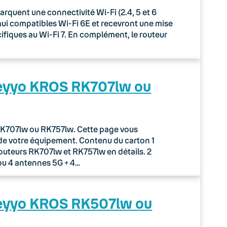
uent une connectivité Wi-Fi (2.4, 5 et 6
rd’hui compatibles Wi-Fi 6E et recevront une mise
écifiques au Wi-Fi 7. En complément, le routeur
Keyyo KROS RK707lw ou
r RK707lw ou RK757lw. Cette page vous
de votre équipement. Contenu du carton 1
routeurs RK707lw et RK757lw en détails. 2
ou 4 antennes 5G + 4…
Keyyo KROS RK507lw ou