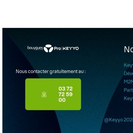
No
Key
Nous contacter gratuitement au :
Dév
M2
03 72
Part
72 59
Key
00
@Keyyo 202