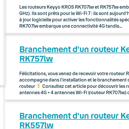
Les routeurs Keyyo KROS RK707lw et RK757lw embarq
GHz). Ils sont prêts pour le Wi-Fi 7 : ils sont aujou
à jour logicielle pour activer les fonctionnalités sp
RK707lw embarque une connectivité 4G tandis…
Branchement d’un routeur 
RK757lw
Félicitations, vous venez de recevoir votre routeu
accompagne dans l’installation et le branchement 
routeur
Consultez cet article pour découvrir les 
antennes 4G + 4 antennes Wi-Fi (routeur RK707lw) 
Branchement d’un routeur 
RK557lw