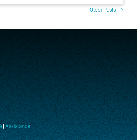
Older Posts
→
é
|
Assistance