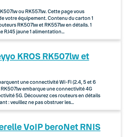
r RK507lw ou RK557lw. Cette page vous
de votre équipement. Contenu du carton 1
routeurs RK507lw et RK557lw en détails. 1
le RJ45 jaune 1 alimentation…
Keyyo KROS RK507lw et
quent une connectivité Wi-Fi (2.4, 5 et 6
ur RK507lw embarque une connectivité 4G
tivité 5G. Découvrez ces routeurs en détails
nt : veuillez ne pas obstruer les…
erelle VoIP beroNet RNIS