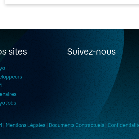
s sites
Suivez-nous
yo
eloppeurs
M
enaires
yo Jobs
4
|
Mentions Légales
|
Documents Contractuels
|
Confidentialit