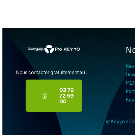
No
Key
Nous contacter gratuitement au :
Dév
M2
03 72
Part
72 59
Key
00
@Keyyo 202