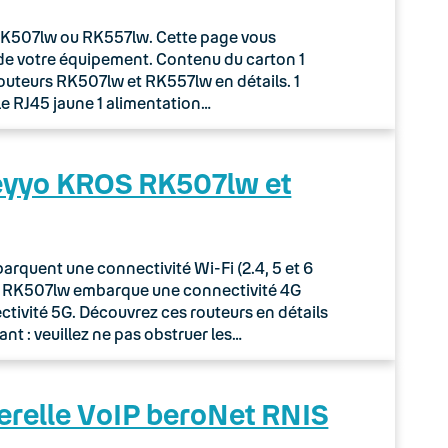
r RK507lw ou RK557lw. Cette page vous
de votre équipement. Contenu du carton 1
routeurs RK507lw et RK557lw en détails. 1
le RJ45 jaune 1 alimentation…
Keyyo KROS RK507lw et
quent une connectivité Wi-Fi (2.4, 5 et 6
ur RK507lw embarque une connectivité 4G
tivité 5G. Découvrez ces routeurs en détails
nt : veuillez ne pas obstruer les…
erelle VoIP beroNet RNIS