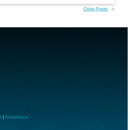
Older Posts
→
é
|
Assistance