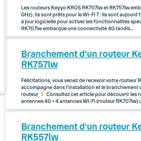
Les routeurs Keyyo KROS RK707lw et RK757lw embarq
GHz). Ils sont prêts pour le Wi-Fi 7 : ils sont aujou
à jour logicielle pour activer les fonctionnalités sp
RK707lw embarque une connectivité 4G tandis…
Branchement d’un routeur 
RK757lw
Félicitations, vous venez de recevoir votre routeu
accompagne dans l’installation et le branchement 
routeur
Consultez cet article pour découvrir les 
antennes 4G + 4 antennes Wi-Fi (routeur RK707lw) 
Branchement d’un routeur 
RK557lw