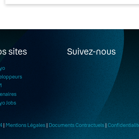
s sites
Suivez-nous
yo
eloppeurs
M
enaires
yo Jobs
4
|
Mentions Légales
|
Documents Contractuels
|
Confidentialit