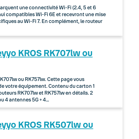
uent une connectivité Wi-Fi (2.4, 5 et 6
rd’hui compatibles Wi-Fi 6E et recevront une mise
écifiques au Wi-Fi 7. En complément, le routeur
Keyyo KROS RK707lw ou
r RK707lw ou RK757lw. Cette page vous
de votre équipement. Contenu du carton 1
routeurs RK707lw et RK757lw en détails. 2
ou 4 antennes 5G + 4…
Keyyo KROS RK507lw ou