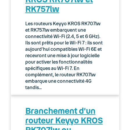
RK757lw
03. Accès Internet
04. Téléphonie fixe
Les routeurs Keyyo KROS RK707lw
et RK757lw embarquent une
05. Téléphonie Mobile
connectivité Wi-Fi (2.4, 5 et 6 GHz).
Ils sont prêts pour le Wi-Fi 7 : ils sont
aujourd’hui compatibles Wi-Fi 6E et
06. Cybersécurité
recevront une mise à jour logicielle
pour activer les fonctionnalités
Keyyo Connect
spécifiques au Wi-Fi 7. En
complément, le routeur RK707lw
Keyyo Visio
embarque une connectivité 4G
tandis…
Branchement d’un
routeur Keyyo KROS
RK707lw ou