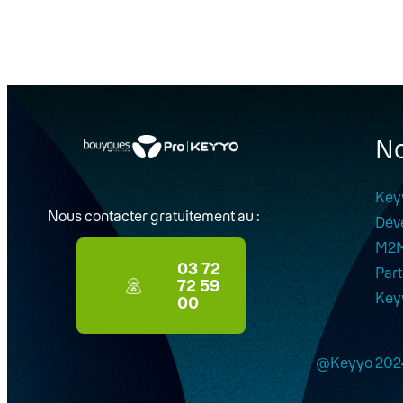
No
Key
Nous contacter gratuitement au :
Dév
M2
03 72
Part
72 59
Key
00
@Keyyo 202