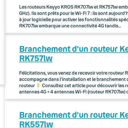
Les routeurs Keyyo KROS RK707lw et RK757lw embarq
GHz). Ils sont prêts pour le Wi-Fi 7 : ils sont aujou
à jour logicielle pour activer les fonctionnalités sp
RK707lw embarque une connectivité 4G tandis…
Branchement d’un routeur 
RK757lw
Félicitations, vous venez de recevoir votre routeu
accompagne dans l’installation et le branchement 
routeur
Consultez cet article pour découvrir les 
antennes 4G + 4 antennes Wi-Fi (routeur RK707lw) 
Branchement d’un routeur 
RK557lw