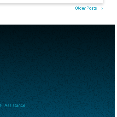
Older Posts
→
é
|
Assistance