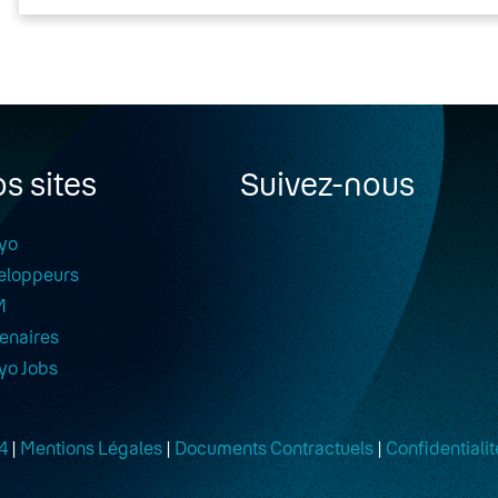
s sites
Suivez-nous
yo
eloppeurs
M
enaires
yo Jobs
4
|
Mentions Légales
|
Documents Contractuels
|
Confidentialit