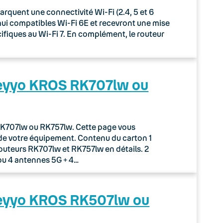
uent une connectivité Wi-Fi (2.4, 5 et 6
rd’hui compatibles Wi-Fi 6E et recevront une mise
écifiques au Wi-Fi 7. En complément, le routeur
Keyyo KROS RK707lw ou
r RK707lw ou RK757lw. Cette page vous
de votre équipement. Contenu du carton 1
routeurs RK707lw et RK757lw en détails. 2
ou 4 antennes 5G + 4…
Keyyo KROS RK507lw ou