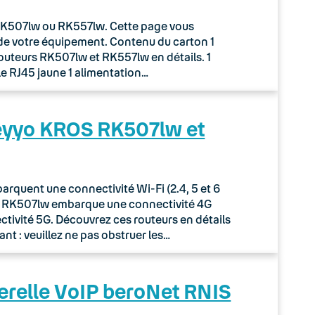
r RK507lw ou RK557lw. Cette page vous
de votre équipement. Contenu du carton 1
routeurs RK507lw et RK557lw en détails. 1
le RJ45 jaune 1 alimentation…
Keyyo KROS RK507lw et
quent une connectivité Wi-Fi (2.4, 5 et 6
ur RK507lw embarque une connectivité 4G
tivité 5G. Découvrez ces routeurs en détails
nt : veuillez ne pas obstruer les…
erelle VoIP beroNet RNIS