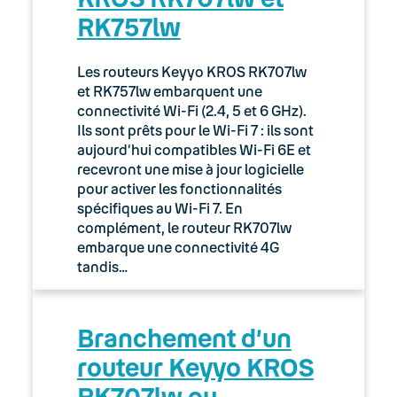
RK757lw
03. Accès Internet
04. Téléphonie fixe
Les routeurs Keyyo KROS RK707lw
et RK757lw embarquent une
05. Téléphonie Mobile
connectivité Wi-Fi (2.4, 5 et 6 GHz).
Ils sont prêts pour le Wi-Fi 7 : ils sont
aujourd’hui compatibles Wi-Fi 6E et
06. Cybersécurité
recevront une mise à jour logicielle
pour activer les fonctionnalités
Keyyo Connect
spécifiques au Wi-Fi 7. En
complément, le routeur RK707lw
Keyyo Visio
embarque une connectivité 4G
tandis…
Branchement d’un
routeur Keyyo KROS
RK707lw ou