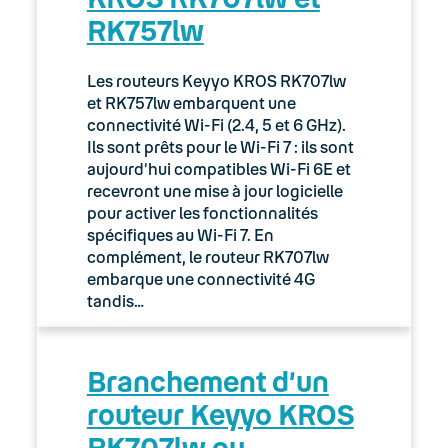
RK757lw
03. Accès Internet
04. Téléphonie fixe
Les routeurs Keyyo KROS RK707lw
et RK757lw embarquent une
05. Téléphonie Mobile
connectivité Wi-Fi (2.4, 5 et 6 GHz).
Ils sont prêts pour le Wi-Fi 7 : ils sont
aujourd’hui compatibles Wi-Fi 6E et
06. Cybersécurité
recevront une mise à jour logicielle
pour activer les fonctionnalités
Keyyo Connect
spécifiques au Wi-Fi 7. En
complément, le routeur RK707lw
Keyyo Visio
embarque une connectivité 4G
tandis…
Branchement d’un
routeur Keyyo KROS
RK707lw ou