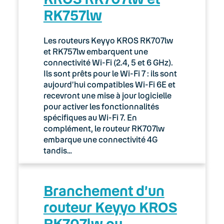
RK757lw
03. Accès Internet
04. Téléphonie fixe
Les routeurs Keyyo KROS RK707lw
et RK757lw embarquent une
05. Téléphonie Mobile
connectivité Wi-Fi (2.4, 5 et 6 GHz).
Ils sont prêts pour le Wi-Fi 7 : ils sont
aujourd’hui compatibles Wi-Fi 6E et
06. Cybersécurité
recevront une mise à jour logicielle
pour activer les fonctionnalités
Keyyo Connect
spécifiques au Wi-Fi 7. En
complément, le routeur RK707lw
Keyyo Visio
embarque une connectivité 4G
tandis…
Branchement d’un
routeur Keyyo KROS
RK707lw ou