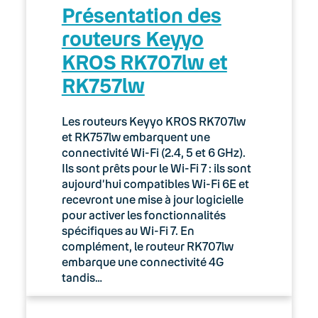
01. Premiers pas chez Bouygues Telecom
Présentation des
Pro
routeurs Keyyo
02. Espace client : Manager
KROS RK707lw et
RK757lw
03. Accès Internet
04. Téléphonie fixe
Les routeurs Keyyo KROS RK707lw
et RK757lw embarquent une
05. Téléphonie Mobile
connectivité Wi-Fi (2.4, 5 et 6 GHz).
Ils sont prêts pour le Wi-Fi 7 : ils sont
aujourd’hui compatibles Wi-Fi 6E et
06. Cybersécurité
recevront une mise à jour logicielle
pour activer les fonctionnalités
Keyyo Connect
spécifiques au Wi-Fi 7. En
complément, le routeur RK707lw
Keyyo Visio
embarque une connectivité 4G
tandis…