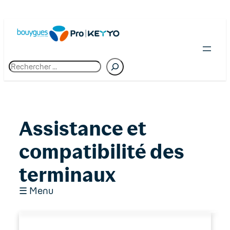
Skip
to
content
R
e
c
h
e
r
c
Assistance et
h
e
compatibilité des
terminaux
☰ Menu