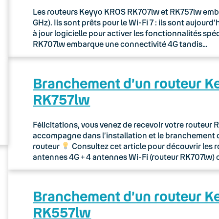
Les routeurs Keyyo KROS RK707lw et RK757lw embarq
GHz). Ils sont prêts pour le Wi-Fi 7 : ils sont aujou
à jour logicielle pour activer les fonctionnalités sp
RK707lw embarque une connectivité 4G tandis…
Branchement d’un routeur 
RK757lw
Félicitations, vous venez de recevoir votre routeu
accompagne dans l’installation et le branchement 
routeur
Consultez cet article pour découvrir les 
antennes 4G + 4 antennes Wi-Fi (routeur RK707lw) 
Branchement d’un routeur 
RK557lw