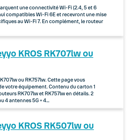
uent une connectivité Wi-Fi (2.4, 5 et 6
rd’hui compatibles Wi-Fi 6E et recevront une mise
écifiques au Wi-Fi 7. En complément, le routeur
Keyyo KROS RK707lw ou
r RK707lw ou RK757lw. Cette page vous
de votre équipement. Contenu du carton 1
routeurs RK707lw et RK757lw en détails. 2
ou 4 antennes 5G + 4…
Keyyo KROS RK507lw ou