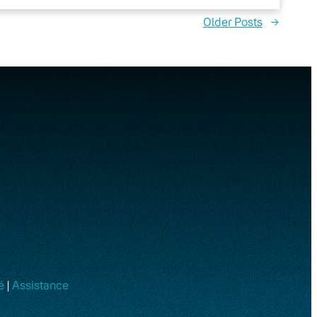
Older Posts
→
é
|
Assistance