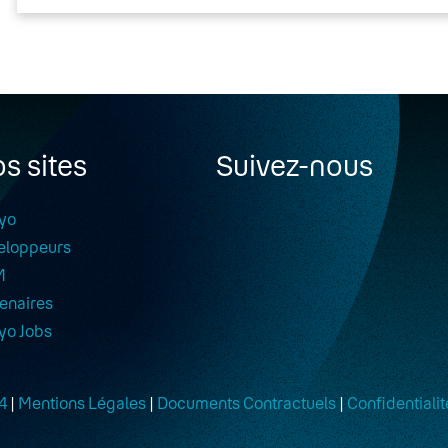
s sites
Suivez-nous
yo
eloppeurs
M
enaires
yo Jobs
4
|
Mentions Légales
|
Documents Contractuels
|
Confidentialit