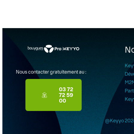
No
Key
Nous contacter gratuitement au :
Dév
M2
03 72
Part
72 59
Key
00
@Keyyo 202