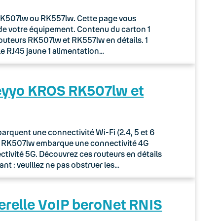
r RK507lw ou RK557lw. Cette page vous
de votre équipement. Contenu du carton 1
routeurs RK507lw et RK557lw en détails. 1
le RJ45 jaune 1 alimentation…
Keyyo KROS RK507lw et
quent une connectivité Wi-Fi (2.4, 5 et 6
ur RK507lw embarque une connectivité 4G
tivité 5G. Découvrez ces routeurs en détails
nt : veuillez ne pas obstruer les…
erelle VoIP beroNet RNIS