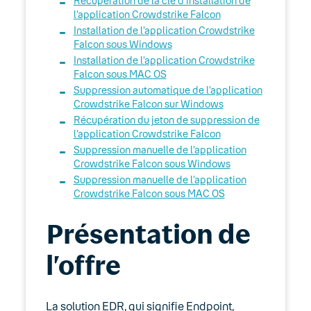
Récupération de la clé d’installation de
05. Téléphonie Mobile
l’application Crowdstrike Falcon
Installation de l’application Crowdstrike
06. Cybersécurité
Falcon sous Windows
Installation de l’application Crowdstrike
EDR Protection PC
Falcon sous MAC OS
Suppression automatique de l’application
Navigation sécurisée
Crowdstrike Falcon sur Windows
Récupération du jeton de suppression de
l’application Crowdstrike Falcon
Keyyo Connect
Suppression manuelle de l’application
Crowdstrike Falcon sous Windows
Keyyo Visio
Suppression manuelle de l’application
Crowdstrike Falcon sous MAC OS
Présentation de
l’offre
La solution EDR, qui signifie Endpoint,