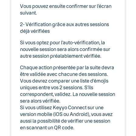
Keyyo Connect – Sécurité : Supprimer
Vous pouvez ensuite confirmer sur l’écran
des sessions – Réinitialiser la clé
suivant.
Keyyo Connect – Sécurité :
2- Vérification grâce aux autres sessions
Vérification de la première session
déjà vérifiées
Si vous optez pour l’auto-vérification, la
01. Keyyo Connect : Présentation
nouvelle session sera alors confirmée sur
générale
autre session préalablement vérifiée.
02. Keyyo Connect : Prérequis
Chaque action présentée par la suite devra
être validée avec chacune des sessions.
03. Comment installer Keyyo Connect ?
Vous devrez comparer une liste d’émojis
uniques entre vos 2 sessions. S’ils
04. Keyyo Connect : Première connexion
correspondent, validez. La nouvelle session
sera alors vérifiée.
05. Keyyo Connect : Utilisation
Si vous utilisez Keyyo Connect sur une
version mobile (iOS ou Android), vous avez
Keyyo Connect : Astuces
aussi la possibilité de vérifier une session
en scannant un QR code.
Le compte utilisateur Keyyo