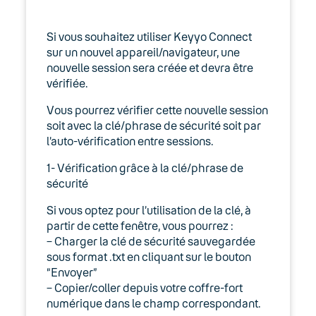
05. Téléphonie Mobile
Si vous souhaitez utiliser Keyyo Connect
06. Cybersécurité
sur un nouvel appareil/navigateur, une
nouvelle session sera créée et devra être
Keyyo Connect
vérifiée.
Sécurité
Vous pourrez vérifier cette nouvelle session
soit avec la clé/phrase de sécurité soit par
Keyyo Connect – Sécurité : Bonnes
l’auto-vérification entre sessions.
pratiques et dépannage de base
1- Vérification grâce à la clé/phrase de
sécurité
Keyyo Connect – Sécurité :
Introduction
Si vous optez pour l’utilisation de la clé, à
partir de cette fenêtre, vous pourrez :
Keyyo Connect – Sécurité :
– Charger la clé de sécurité sauvegardée
Sécurisation d’une nouvelle session
sous format .txt en cliquant sur le bouton
“Envoyer”
Keyyo Connect – Sécurité : Sécuriser
– Copier/coller depuis votre coffre-fort
un salon et vérifier ses participants
numérique dans le champ correspondant.