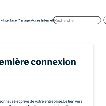
R
e
Interface Manager
Accès Internet
e
c
h
e
r
c
h
e
remière connexion
sonnalisé et privé de votre entreprise.Le lien vers