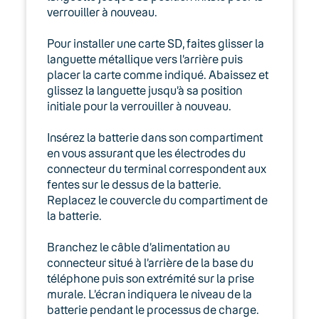
verrouiller à nouveau.
Polycom
Pour installer une carte SD, faites glisser la
languette métallique vers l’arrière puis
Spectralink
placer la carte comme indiqué. Abaissez et
glissez la languette jusqu’à sa position
Yealink
initiale pour la verrouiller à nouveau.
05. Téléphonie Mobile
Insérez la batterie dans son compartiment
en vous assurant que les électrodes du
06. Cybersécurité
connecteur du terminal correspondent aux
fentes sur le dessus de la batterie.
Keyyo Connect
Replacez le couvercle du compartiment de
la batterie.
Keyyo Visio
Branchez le câble d’alimentation au
connecteur situé à l’arrière de la base du
téléphone puis son extrémité sur la prise
murale. L’écran indiquera le niveau de la
batterie pendant le processus de charge.