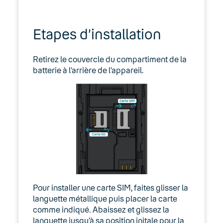
SmartStation Executive
Etapes d’installation
SmartStation Office
Retirez le couvercle du compartiment de la
Systèmes de décrochage
batterie à l’arrière de l’appareil.
Plantronics HL10, APP-51 et APC-
43
Utiliser un adaptateur téléphonique
Cisco / Linksys
CoComm
CoComm DT200
Pour installer une carte SIM, faites glisser la
CoComm DT250
languette métallique puis placer la carte
comme indiqué. Abaissez et glissez la
languette jusqu’à sa position initale pour la
CoComm F740