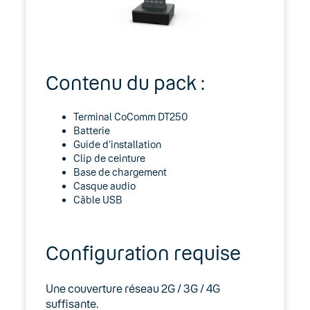
Expert
Guides d’installation
Lexique
Contenu du pack :
Modes d’emploi
Terminal CoComm DT250
Batterie
Fonctionnalités
Guide d’installation
Clip de ceinture
Outils
Base de chargement
Casque audio
Terminaux
Câble USB
Alcatel F580
Configuration requise
Gigaset E630
Une couverture réseau 2G / 3G / 4G
Logiciel Zoiper (softphone)
suffisante.