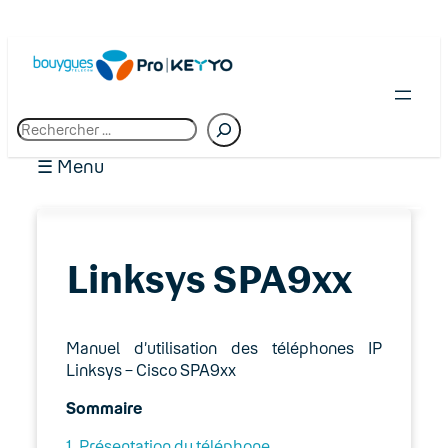
R
e
c
☰ Menu
h
e
r
c
01. Premiers pas chez Bouygues Telecom
h
Linksys SPA9xx
Pro
e
02. Espace client : Manager
Manuel d’utilisation des téléphones IP
03. Accès Internet
Linksys – Cisco SPA9xx
Sommaire
04. Téléphonie fixe
1. Présentation du téléphone