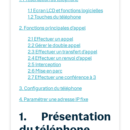
Expert
1.1 Ecran LCD et fonctions logicielles
Guides d’installation
1.2 Touches du téléphone
2. Fonctions principales d’appel
Lexique
2.1 Effectuer un appel
Modes d’emploi
2.2 Gérer le double appel
2.3 Effectuer un transfert d’appel
Fonctionnalités
2.4 Effectuer un renvoi d’appel
2.5 Interception
Outils
2.6 Mise en parc
2.7 Effectuer une conférence à 3
Terminaux
3. Configuration du téléphone
Alcatel F580
4. Paramétrer une adresse IP fixe
Gigaset E630
1. Présentation
Logiciel Zoiper (softphone)
du téléphone