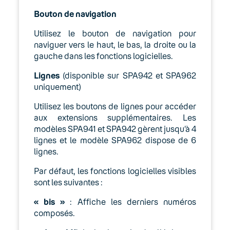
Cisco CP 8841 et 8851
Bouton de navigation
Cisco SPA525
Utilisez le bouton de navigation pour
naviguer vers le haut, le bas, la droite ou la
Cisco SPA5xx (sauf 525)
gauche dans les fonctions logicielles.
Lignes
(disponible sur SPA942 et SPA962
Console Cisco SPA500S
uniquement)
Linksys SPA9xx
Utilisez les boutons de lignes pour accéder
aux extensions supplémentaires. Les
CoComm
modèles SPA941 et SPA942 gèrent jusqu’à 4
lignes et le modèle SPA962 dispose de 6
lignes.
Polycom
Par défaut, les fonctions logicielles visibles
Spectralink
sont les suivantes :
Yealink
« bis »
:
Affiche les derniers numéros
composés.
05. Téléphonie Mobile