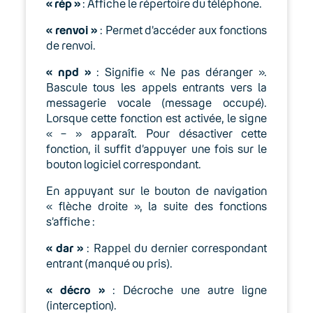
« rép »
:
Affiche le répertoire du téléphone.
06. Cybersécurité
« renvoi »
:
Permet d’accéder aux fonctions
de renvoi.
Keyyo Connect
« npd »
:
Signifie « Ne pas déranger ».
Bascule tous les appels entrants vers la
Keyyo Visio
messagerie vocale (message occupé).
Lorsque cette fonction est activée, le signe
« – » apparaît. Pour désactiver cette
fonction, il suffit d’appuyer une fois sur le
bouton logiciel correspondant.
En appuyant sur le bouton de navigation
« flèche droite », la suite des fonctions
s’affiche :
« dar »
: Rappel du dernier correspondant
entrant (manqué ou pris).
« décro »
: Décroche une autre ligne
(interception).