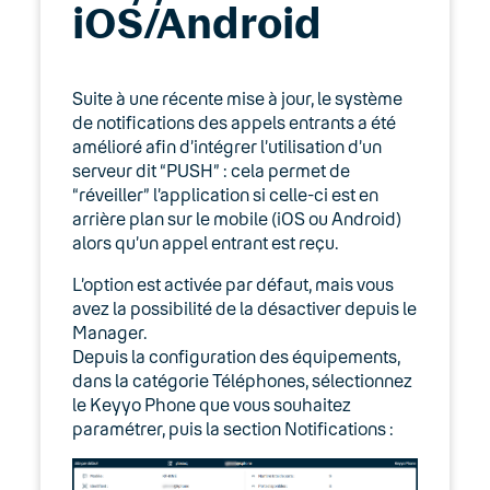
iOS/Android
Expert
Guides d’installation
Suite à une récente mise à jour, le système
Lexique
de notifications des appels entrants a été
amélioré afin d’intégrer l’utilisation d’un
Modes d’emploi
serveur dit “PUSH” : cela permet de
“réveiller” l’application si celle-ci est en
Fonctionnalités
arrière plan sur le mobile (iOS ou Android)
alors qu’un appel entrant est reçu.
Outils
L’option est activée par défaut, mais vous
avez la possibilité de la désactiver depuis le
Fax IP
Manager.
Depuis la configuration des équipements,
Webmail Keyyo
dans la catégorie Téléphones, sélectionnez
le Keyyo Phone que vous souhaitez
CRM
paramétrer, puis la section Notifications :
Keyyo Apps