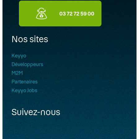
bon fonctionnement de Keyyo
Phone sur iOS et Android
03 72 72 59 00
Keyyo Phone pour stations de
travail
Nos sites
Terminaux
Keyyo
05. Téléphonie Mobile
Développeurs
M2M
06. Cybersécurité
Partenaires
Keyyo Connect
Keyyo Jobs
Keyyo Visio
Suivez-nous