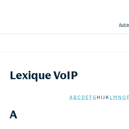
Autr
Lexique VoIP
A
B
C
D
E
F
G
H I J K
L
M
N
O
A