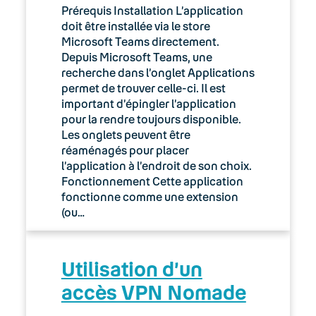
Prérequis Installation L’application
03. Accès Internet
doit être installée via le store
Microsoft Teams directement.
04. Téléphonie fixe
Depuis Microsoft Teams, une
recherche dans l’onglet Applications
05. Téléphonie Mobile
permet de trouver celle-ci. Il est
important d’épingler l’application
pour la rendre toujours disponible.
06. Cybersécurité
Les onglets peuvent être
réaménagés pour placer
Keyyo Connect
l’application à l’endroit de son choix.
Fonctionnement Cette application
Keyyo Visio
fonctionne comme une extension
(ou…
Utilisation d’un
accès VPN Nomade