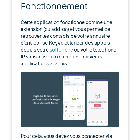
Fonctionnement
Keyyo for Teams
Cette application fonctionne comme une
Keyyo pour Microsoft Teams
extension (ou add-on) et vous permet de
retrouver les contacts de votre annuaire
Keyyo Phone
d’entreprise Keyyo et lancer des appels
depuis votre
softphone
ou votre téléphone
Terminaux
IP sans à avoir à manipuler plusieurs
applications à la fois.
05. Téléphonie Mobile
06. Cybersécurité
Keyyo Connect
Keyyo Visio
Pour cela, vous devez vous connecter via