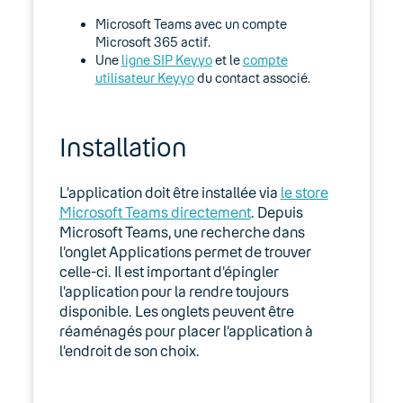
Expert
Microsoft Teams avec un compte
Microsoft 365 actif.
Guides d’installation
Une
ligne SIP Keyyo
et le
compte
utilisateur Keyyo
du contact associé.
Lexique
Modes d’emploi
Installation
Fonctionnalités
L’application doit être installée via
le store
Microsoft Teams directement
. Depuis
Outils
Microsoft Teams, une recherche dans
l’onglet Applications permet de trouver
Fax IP
celle-ci. Il est important d’épingler
l’application pour la rendre toujours
Webmail Keyyo
disponible. Les onglets peuvent être
réaménagés pour placer l’application à
CRM
l’endroit de son choix.
Keyyo Apps