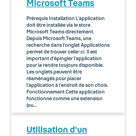
Microsoft Teams
02. Espace client : Manager
Prérequis Installation L’application
03. Accès Internet
doit être installée via le store
Microsoft Teams directement.
04. Téléphonie fixe
Depuis Microsoft Teams, une
recherche dans l’onglet Applications
05. Téléphonie Mobile
permet de trouver celle-ci. Il est
important d’épingler l’application
pour la rendre toujours disponible.
06. Cybersécurité
Les onglets peuvent être
réaménagés pour placer
Keyyo Connect
l’application à l’endroit de son choix.
Fonctionnement Cette application
Keyyo Visio
fonctionne comme une extension
(ou…
Utilisation d’un