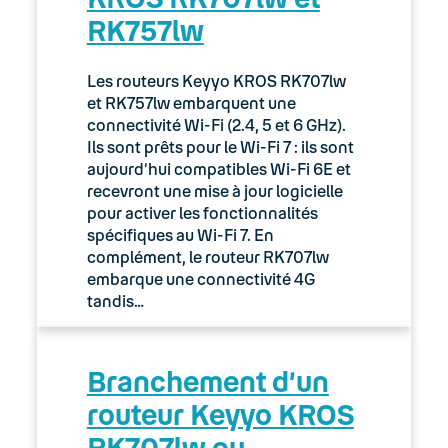
RK757lw
03. Accès Internet
04. Téléphonie fixe
Les routeurs Keyyo KROS RK707lw
et RK757lw embarquent une
05. Téléphonie Mobile
connectivité Wi-Fi (2.4, 5 et 6 GHz).
Ils sont prêts pour le Wi-Fi 7 : ils sont
aujourd’hui compatibles Wi-Fi 6E et
06. Cybersécurité
recevront une mise à jour logicielle
pour activer les fonctionnalités
Keyyo Connect
spécifiques au Wi-Fi 7. En
complément, le routeur RK707lw
Keyyo Visio
embarque une connectivité 4G
tandis…
Branchement d’un
routeur Keyyo KROS
RK707lw ou