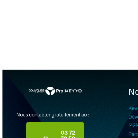
No
Key
Nous contacter gratuitement au :
Dév
M2
03 72
Part