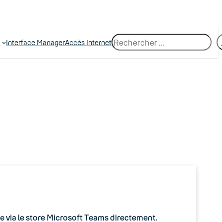
R
e
Interface Manager
Accès Internet
e
c
h
e
r
c
h
e
lée via le store Microsoft Teams directement.