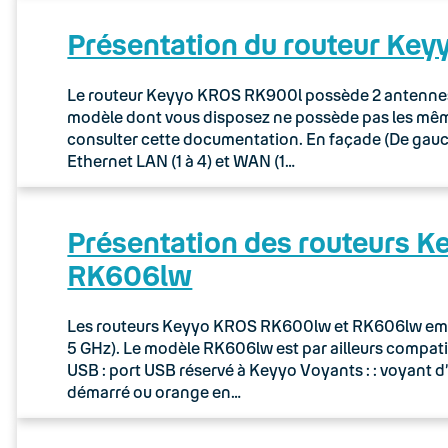
Présentation du routeur Ke
Le routeur Keyyo KROS RK900l possède 2 antennes p
modèle dont vous disposez ne possède pas les mêmes
consulter cette documentation. En façade (De gauche
Ethernet LAN (1 à 4) et WAN (1…
Présentation des routeurs 
RK606lw
Les routeurs Keyyo KROS RK600lw et RK606lw embar
5 GHz). Le modèle RK606lw est par ailleurs compatib
USB : port USB réservé à Keyyo Voyants : : voyant d
démarré ou orange en…