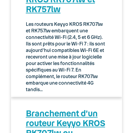
RK757lw
03. Accès Internet
04. Téléphonie fixe
Les routeurs Keyyo KROS RK707lw
et RK757lw embarquent une
05. Téléphonie Mobile
connectivité Wi-Fi (2.4, 5 et 6 GHz).
Ils sont prêts pour le Wi-Fi 7 : ils sont
aujourd’hui compatibles Wi-Fi 6E et
06. Cybersécurité
recevront une mise à jour logicielle
pour activer les fonctionnalités
Keyyo Connect
spécifiques au Wi-Fi 7. En
complément, le routeur RK707lw
Keyyo Visio
embarque une connectivité 4G
tandis…
Branchement d’un
routeur Keyyo KROS
RK707lw ou