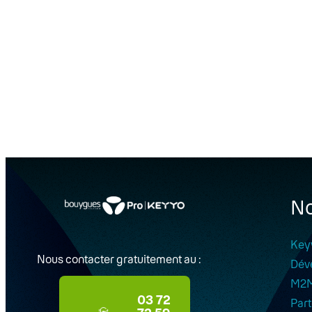
No
Key
Nous contacter gratuitement au :
Dév
M2
03 72
Part