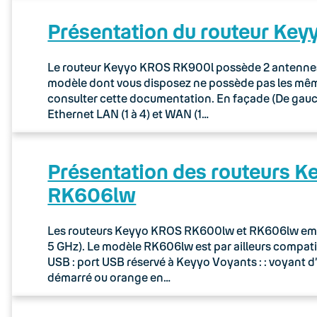
Présentation du routeur Ke
Le routeur Keyyo KROS RK900l possède 2 antennes p
modèle dont vous disposez ne possède pas les mêmes
consulter cette documentation. En façade (De gauche
Ethernet LAN (1 à 4) et WAN (1…
Présentation des routeurs 
RK606lw
Les routeurs Keyyo KROS RK600lw et RK606lw embar
5 GHz). Le modèle RK606lw est par ailleurs compatib
USB : port USB réservé à Keyyo Voyants : : voyant d
démarré ou orange en…