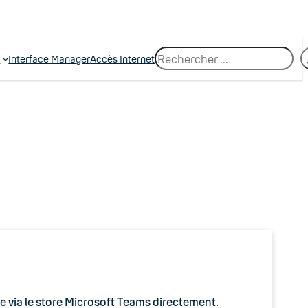
R
e
Interface Manager
Accès Internet
e
c
h
e
r
c
h
e
lée via le store Microsoft Teams directement.