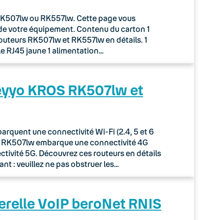
r RK507lw ou RK557lw. Cette page vous
de votre équipement. Contenu du carton 1
routeurs RK507lw et RK557lw en détails. 1
le RJ45 jaune 1 alimentation…
Keyyo KROS RK507lw et
quent une connectivité Wi-Fi (2.4, 5 et 6
ur RK507lw embarque une connectivité 4G
tivité 5G. Découvrez ces routeurs en détails
nt : veuillez ne pas obstruer les…
erelle VoIP beroNet RNIS