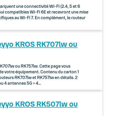
uent une connectivité Wi-Fi (2.4, 5 et 6
rd’hui compatibles Wi-Fi 6E et recevront une mise
écifiques au Wi-Fi 7. En complément, le routeur
Keyyo KROS RK707lw ou
r RK707lw ou RK757lw. Cette page vous
de votre équipement. Contenu du carton 1
routeurs RK707lw et RK757lw en détails. 2
ou 4 antennes 5G + 4…
Keyyo KROS RK507lw ou