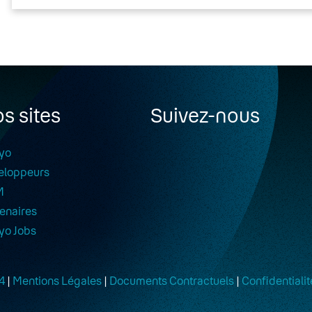
s sites
Suivez-nous
yo
eloppeurs
M
enaires
yo Jobs
4
|
Mentions Légales
|
Documents Contractuels
|
Confidentialit