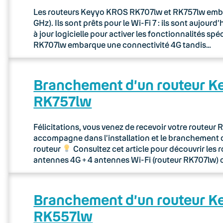
Les routeurs Keyyo KROS RK707lw et RK757lw embarq
GHz). Ils sont prêts pour le Wi-Fi 7 : ils sont aujou
à jour logicielle pour activer les fonctionnalités sp
RK707lw embarque une connectivité 4G tandis…
Branchement d’un routeur 
RK757lw
Félicitations, vous venez de recevoir votre routeu
accompagne dans l’installation et le branchement 
routeur
Consultez cet article pour découvrir les 
antennes 4G + 4 antennes Wi-Fi (routeur RK707lw) 
Branchement d’un routeur 
RK557lw