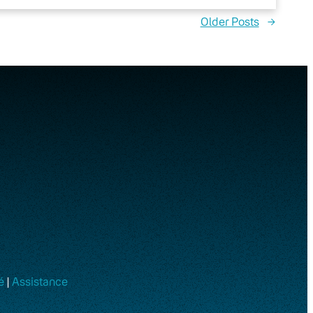
Older Posts
→
é
|
Assistance