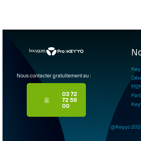
No
Key
Nous contacter gratuitement au :
Dév
M2
03 72
Part
72 59
Key
00
@Keyyo 202