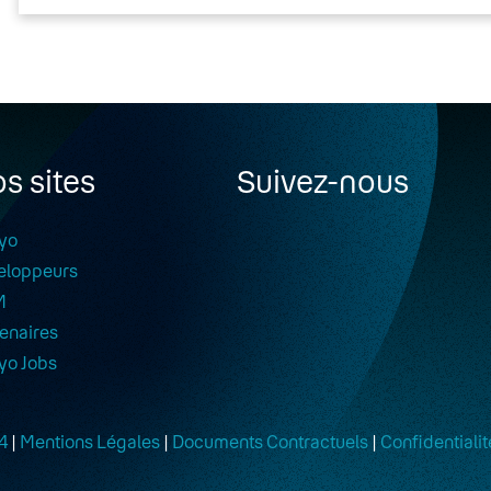
s sites
Suivez-nous
yo
eloppeurs
M
enaires
yo Jobs
4
|
Mentions Légales
|
Documents Contractuels
|
Confidentialit