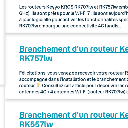
Les routeurs Keyyo KROS RK707lw et RK757lw embarq
GHz). Ils sont prêts pour le Wi-Fi 7 : ils sont aujou
à jour logicielle pour activer les fonctionnalités sp
RK707lw embarque une connectivité 4G tandis…
Branchement d’un routeur 
RK757lw
Félicitations, vous venez de recevoir votre routeu
accompagne dans l’installation et le branchement 
routeur
Consultez cet article pour découvrir les 
antennes 4G + 4 antennes Wi-Fi (routeur RK707lw) 
Branchement d’un routeur 
RK557lw