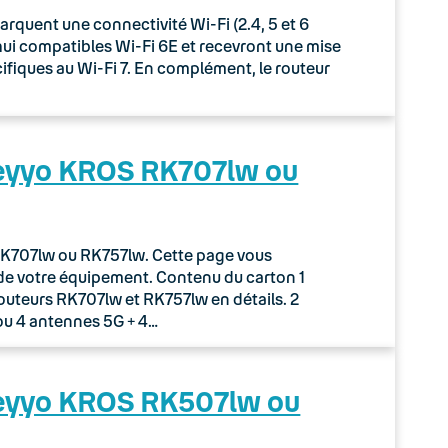
uent une connectivité Wi-Fi (2.4, 5 et 6
rd’hui compatibles Wi-Fi 6E et recevront une mise
écifiques au Wi-Fi 7. En complément, le routeur
Keyyo KROS RK707lw ou
r RK707lw ou RK757lw. Cette page vous
de votre équipement. Contenu du carton 1
routeurs RK707lw et RK757lw en détails. 2
ou 4 antennes 5G + 4…
Keyyo KROS RK507lw ou