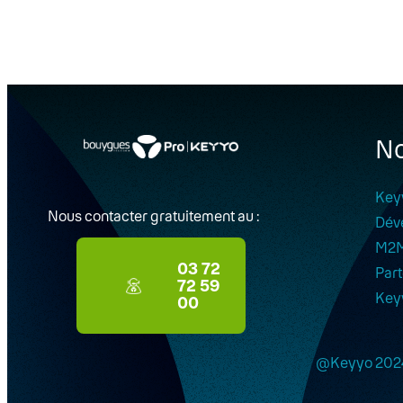
No
Key
Nous contacter gratuitement au :
Dév
M2
03 72
Part
72 59
Key
00
@Keyyo 202