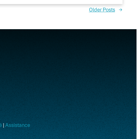
Older Posts
→
é
|
Assistance