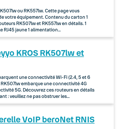
r RK507lw ou RK557lw. Cette page vous
de votre équipement. Contenu du carton 1
routeurs RK507lw et RK557lw en détails. 1
le RJ45 jaune 1 alimentation…
Keyyo KROS RK507lw et
quent une connectivité Wi-Fi (2.4, 5 et 6
ur RK507lw embarque une connectivité 4G
tivité 5G. Découvrez ces routeurs en détails
nt : veuillez ne pas obstruer les…
erelle VoIP beroNet RNIS