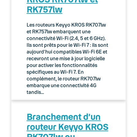
RK757lw
03. Accès Internet
04. Téléphonie fixe
Les routeurs Keyyo KROS RK707lw
et RK757lw embarquent une
05. Téléphonie Mobile
connectivité Wi-Fi (2.4, 5 et 6 GHz).
Ils sont prêts pour le Wi-Fi 7 : ils sont
aujourd’hui compatibles Wi-Fi 6E et
06. Cybersécurité
recevront une mise à jour logicielle
pour activer les fonctionnalités
Keyyo Connect
spécifiques au Wi-Fi 7. En
complément, le routeur RK707lw
Keyyo Visio
embarque une connectivité 4G
tandis…
Branchement d’un
routeur Keyyo KROS
RK707lw ou