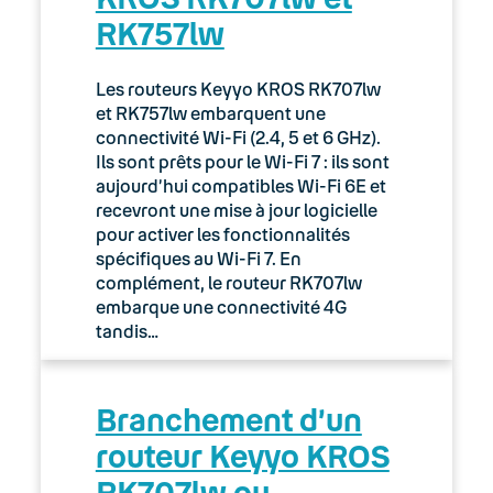
RK757lw
03. Accès Internet
04. Téléphonie fixe
Les routeurs Keyyo KROS RK707lw
et RK757lw embarquent une
05. Téléphonie Mobile
connectivité Wi-Fi (2.4, 5 et 6 GHz).
Ils sont prêts pour le Wi-Fi 7 : ils sont
aujourd’hui compatibles Wi-Fi 6E et
06. Cybersécurité
recevront une mise à jour logicielle
pour activer les fonctionnalités
Keyyo Connect
spécifiques au Wi-Fi 7. En
complément, le routeur RK707lw
Keyyo Visio
embarque une connectivité 4G
tandis…
Branchement d’un
routeur Keyyo KROS
RK707lw ou