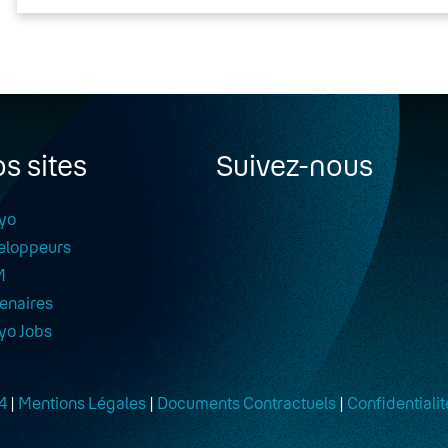
s sites
Suivez-nous
yo
eloppeurs
M
enaires
yo Jobs
4
|
Mentions Légales
|
Documents Contractuels
|
Confidentialit