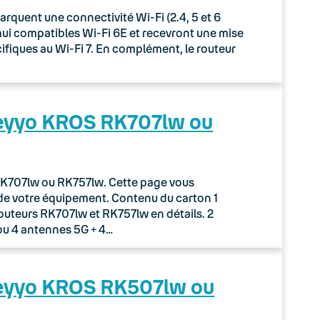
uent une connectivité Wi-Fi (2.4, 5 et 6
rd’hui compatibles Wi-Fi 6E et recevront une mise
écifiques au Wi-Fi 7. En complément, le routeur
Keyyo KROS RK707lw ou
r RK707lw ou RK757lw. Cette page vous
de votre équipement. Contenu du carton 1
routeurs RK707lw et RK757lw en détails. 2
ou 4 antennes 5G + 4…
Keyyo KROS RK507lw ou