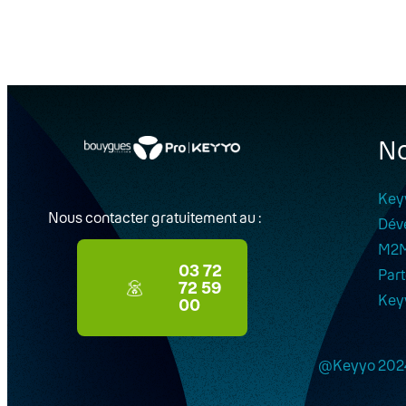
No
Key
Nous contacter gratuitement au :
Dév
M2
03 72
Part
72 59
Key
00
@Keyyo 202