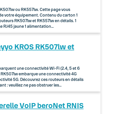
r RK507lw ou RK557lw. Cette page vous
de votre équipement. Contenu du carton 1
routeurs RK507lw et RK557lw en détails. 1
le RJ45 jaune 1 alimentation…
Keyyo KROS RK507lw et
quent une connectivité Wi-Fi (2.4, 5 et 6
ur RK507lw embarque une connectivité 4G
tivité 5G. Découvrez ces routeurs en détails
nt : veuillez ne pas obstruer les…
erelle VoIP beroNet RNIS