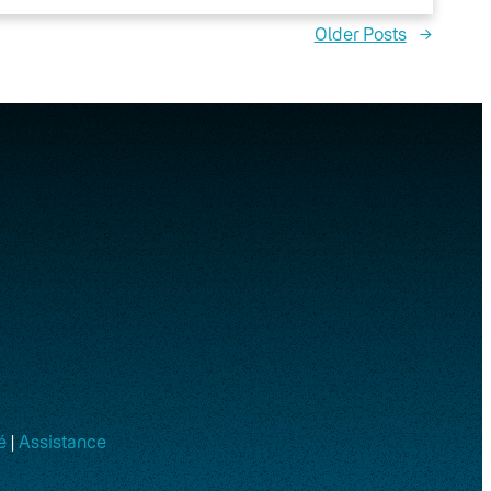
Older Posts
→
é
|
Assistance