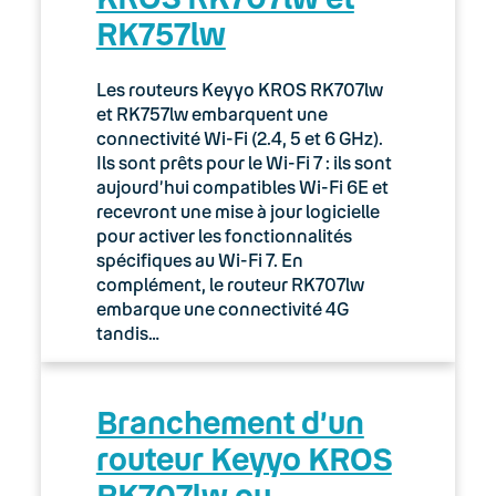
RK757lw
03. Accès Internet
04. Téléphonie fixe
Les routeurs Keyyo KROS RK707lw
et RK757lw embarquent une
05. Téléphonie Mobile
connectivité Wi-Fi (2.4, 5 et 6 GHz).
Ils sont prêts pour le Wi-Fi 7 : ils sont
aujourd’hui compatibles Wi-Fi 6E et
06. Cybersécurité
recevront une mise à jour logicielle
pour activer les fonctionnalités
Keyyo Connect
spécifiques au Wi-Fi 7. En
complément, le routeur RK707lw
Keyyo Visio
embarque une connectivité 4G
tandis…
Branchement d’un
routeur Keyyo KROS
RK707lw ou