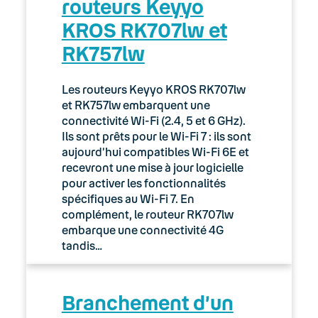
routeurs Keyyo
02. Espace client : Manager
KROS RK707lw et
RK757lw
03. Accès Internet
04. Téléphonie fixe
Les routeurs Keyyo KROS RK707lw
et RK757lw embarquent une
05. Téléphonie Mobile
connectivité Wi-Fi (2.4, 5 et 6 GHz).
Ils sont prêts pour le Wi-Fi 7 : ils sont
aujourd’hui compatibles Wi-Fi 6E et
06. Cybersécurité
recevront une mise à jour logicielle
pour activer les fonctionnalités
Keyyo Connect
spécifiques au Wi-Fi 7. En
complément, le routeur RK707lw
Keyyo Visio
embarque une connectivité 4G
tandis…
Branchement d’un