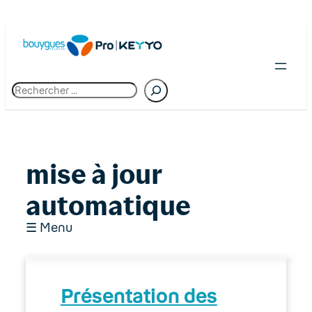
Skip
to
content
R
e
c
h
e
r
c
mise à jour
h
e
automatique
☰ Menu
01. Premiers pas chez Bouygues Telecom
Présentation des
Pro