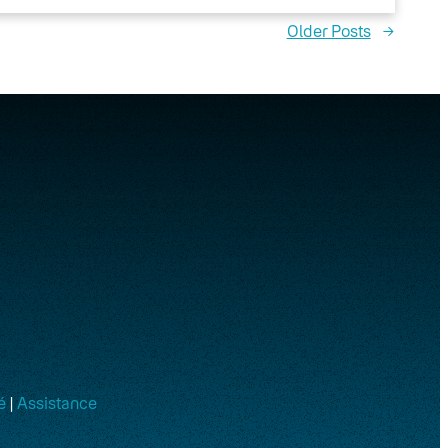
Older Posts
→
é
|
Assistance