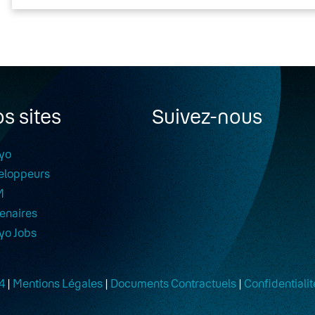
s sites
Suivez-nous
yo
eloppeurs
M
enaires
yo Jobs
4
|
Mentions Légales
|
Documents Contractuels
|
Confidentialit