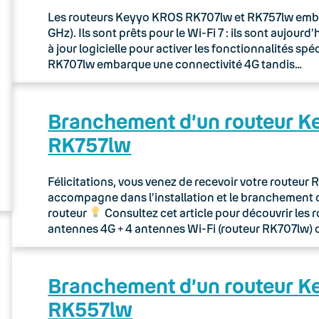
Les routeurs Keyyo KROS RK707lw et RK757lw embarq
GHz). Ils sont prêts pour le Wi-Fi 7 : ils sont aujou
à jour logicielle pour activer les fonctionnalités sp
RK707lw embarque une connectivité 4G tandis…
Branchement d’un routeur 
RK757lw
Félicitations, vous venez de recevoir votre routeu
accompagne dans l’installation et le branchement 
routeur
Consultez cet article pour découvrir les 
antennes 4G + 4 antennes Wi-Fi (routeur RK707lw) 
Branchement d’un routeur 
RK557lw