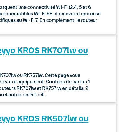
uent une connectivité Wi-Fi (2.4, 5 et 6
rd’hui compatibles Wi-Fi 6E et recevront une mise
écifiques au Wi-Fi 7. En complément, le routeur
Keyyo KROS RK707lw ou
r RK707lw ou RK757lw. Cette page vous
de votre équipement. Contenu du carton 1
routeurs RK707lw et RK757lw en détails. 2
ou 4 antennes 5G + 4…
Keyyo KROS RK507lw ou