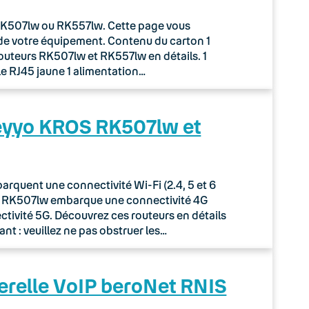
r RK507lw ou RK557lw. Cette page vous
de votre équipement. Contenu du carton 1
routeurs RK507lw et RK557lw en détails. 1
le RJ45 jaune 1 alimentation…
Keyyo KROS RK507lw et
quent une connectivité Wi-Fi (2.4, 5 et 6
ur RK507lw embarque une connectivité 4G
tivité 5G. Découvrez ces routeurs en détails
nt : veuillez ne pas obstruer les…
erelle VoIP beroNet RNIS