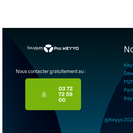
No
Key
Nous contacter gratuitement au :
Dév
M2
03 72
Part
72 59
Key
00
@Keyyo 202