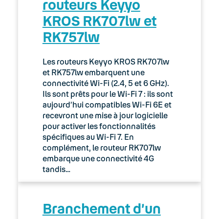
routeurs Keyyo
02. Espace client : Manager
KROS RK707lw et
RK757lw
03. Accès Internet
04. Téléphonie fixe
Les routeurs Keyyo KROS RK707lw
et RK757lw embarquent une
05. Téléphonie Mobile
connectivité Wi-Fi (2.4, 5 et 6 GHz).
Ils sont prêts pour le Wi-Fi 7 : ils sont
aujourd’hui compatibles Wi-Fi 6E et
06. Cybersécurité
recevront une mise à jour logicielle
pour activer les fonctionnalités
Keyyo Connect
spécifiques au Wi-Fi 7. En
complément, le routeur RK707lw
Keyyo Visio
embarque une connectivité 4G
tandis…
Branchement d’un