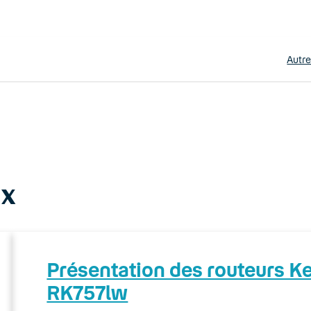
Autr
ax
Présentation des routeurs 
RK757lw