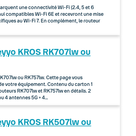
uent une connectivité Wi-Fi (2.4, 5 et 6
rd’hui compatibles Wi-Fi 6E et recevront une mise
écifiques au Wi-Fi 7. En complément, le routeur
Keyyo KROS RK707lw ou
r RK707lw ou RK757lw. Cette page vous
de votre équipement. Contenu du carton 1
routeurs RK707lw et RK757lw en détails. 2
ou 4 antennes 5G + 4…
Keyyo KROS RK507lw ou