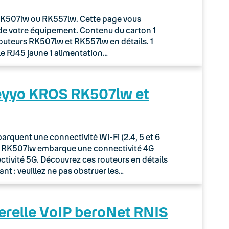
r RK507lw ou RK557lw. Cette page vous
de votre équipement. Contenu du carton 1
routeurs RK507lw et RK557lw en détails. 1
le RJ45 jaune 1 alimentation…
Keyyo KROS RK507lw et
quent une connectivité Wi-Fi (2.4, 5 et 6
ur RK507lw embarque une connectivité 4G
tivité 5G. Découvrez ces routeurs en détails
nt : veuillez ne pas obstruer les…
erelle VoIP beroNet RNIS