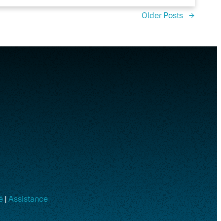
Older Posts
→
é
|
Assistance