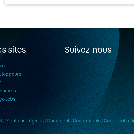
s sites
Suivez-nous
yo
eloppeurs
M
enaires
yo Jobs
4
|
Mentions Légales
|
Documents Contractuels
|
Confidentialit