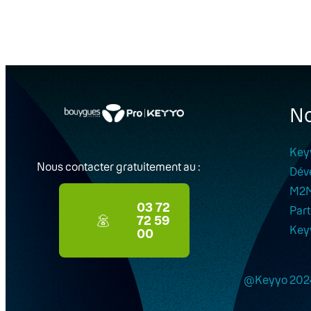
No
Key
Nous contacter gratuitement au :
Dév
M2
03 72
Part
72 59
Key
00
@Keyyo 202