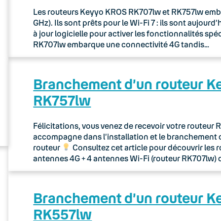
Les routeurs Keyyo KROS RK707lw et RK757lw embarq
GHz). Ils sont prêts pour le Wi-Fi 7 : ils sont aujou
à jour logicielle pour activer les fonctionnalités sp
RK707lw embarque une connectivité 4G tandis…
Branchement d’un routeur 
RK757lw
Félicitations, vous venez de recevoir votre routeu
accompagne dans l’installation et le branchement 
routeur
Consultez cet article pour découvrir les 
antennes 4G + 4 antennes Wi-Fi (routeur RK707lw) 
Branchement d’un routeur 
RK557lw