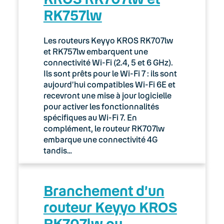
RK757lw
03. Accès Internet
04. Téléphonie fixe
Les routeurs Keyyo KROS RK707lw
et RK757lw embarquent une
05. Téléphonie Mobile
connectivité Wi-Fi (2.4, 5 et 6 GHz).
Ils sont prêts pour le Wi-Fi 7 : ils sont
aujourd’hui compatibles Wi-Fi 6E et
06. Cybersécurité
recevront une mise à jour logicielle
pour activer les fonctionnalités
Keyyo Connect
spécifiques au Wi-Fi 7. En
complément, le routeur RK707lw
Keyyo Visio
embarque une connectivité 4G
tandis…
Branchement d’un
routeur Keyyo KROS
RK707lw ou