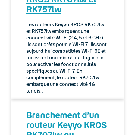
RK757lw
03. Accès Internet
04. Téléphonie fixe
Les routeurs Keyyo KROS RK707lw
et RK757lw embarquent une
05. Téléphonie Mobile
connectivité Wi-Fi (2.4, 5 et 6 GHz).
Ils sont prêts pour le Wi-Fi 7 : ils sont
aujourd’hui compatibles Wi-Fi 6E et
06. Cybersécurité
recevront une mise à jour logicielle
pour activer les fonctionnalités
Keyyo Connect
spécifiques au Wi-Fi 7. En
complément, le routeur RK707lw
Keyyo Visio
embarque une connectivité 4G
tandis…
Branchement d’un
routeur Keyyo KROS
RK707lw ou