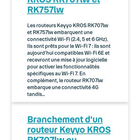
RK757lw
03. Accès Internet
04. Téléphonie fixe
Les routeurs Keyyo KROS RK707lw
et RK757lw embarquent une
05. Téléphonie Mobile
connectivité Wi-Fi (2.4, 5 et 6 GHz).
Ils sont prêts pour le Wi-Fi 7 : ils sont
aujourd’hui compatibles Wi-Fi 6E et
06. Cybersécurité
recevront une mise à jour logicielle
pour activer les fonctionnalités
Keyyo Connect
spécifiques au Wi-Fi 7. En
complément, le routeur RK707lw
Keyyo Visio
embarque une connectivité 4G
tandis…
Branchement d’un
routeur Keyyo KROS
RK707lw ou