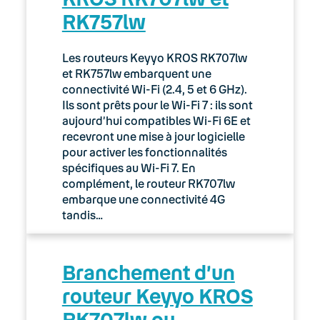
RK757lw
03. Accès Internet
04. Téléphonie fixe
Les routeurs Keyyo KROS RK707lw
et RK757lw embarquent une
05. Téléphonie Mobile
connectivité Wi-Fi (2.4, 5 et 6 GHz).
Ils sont prêts pour le Wi-Fi 7 : ils sont
aujourd’hui compatibles Wi-Fi 6E et
06. Cybersécurité
recevront une mise à jour logicielle
pour activer les fonctionnalités
Keyyo Connect
spécifiques au Wi-Fi 7. En
complément, le routeur RK707lw
Keyyo Visio
embarque une connectivité 4G
tandis…
Branchement d’un
routeur Keyyo KROS
RK707lw ou