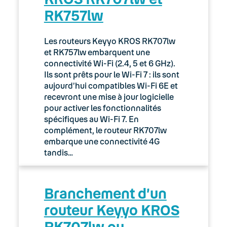
RK757lw
03. Accès Internet
04. Téléphonie fixe
Les routeurs Keyyo KROS RK707lw
et RK757lw embarquent une
05. Téléphonie Mobile
connectivité Wi-Fi (2.4, 5 et 6 GHz).
Ils sont prêts pour le Wi-Fi 7 : ils sont
aujourd’hui compatibles Wi-Fi 6E et
06. Cybersécurité
recevront une mise à jour logicielle
pour activer les fonctionnalités
Keyyo Connect
spécifiques au Wi-Fi 7. En
complément, le routeur RK707lw
Keyyo Visio
embarque une connectivité 4G
tandis…
Branchement d’un
routeur Keyyo KROS
RK707lw ou