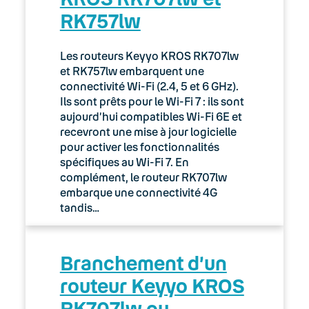
RK757lw
03. Accès Internet
04. Téléphonie fixe
Les routeurs Keyyo KROS RK707lw
et RK757lw embarquent une
05. Téléphonie Mobile
connectivité Wi-Fi (2.4, 5 et 6 GHz).
Ils sont prêts pour le Wi-Fi 7 : ils sont
aujourd’hui compatibles Wi-Fi 6E et
06. Cybersécurité
recevront une mise à jour logicielle
pour activer les fonctionnalités
Keyyo Connect
spécifiques au Wi-Fi 7. En
complément, le routeur RK707lw
Keyyo Visio
embarque une connectivité 4G
tandis…
Branchement d’un
routeur Keyyo KROS
RK707lw ou