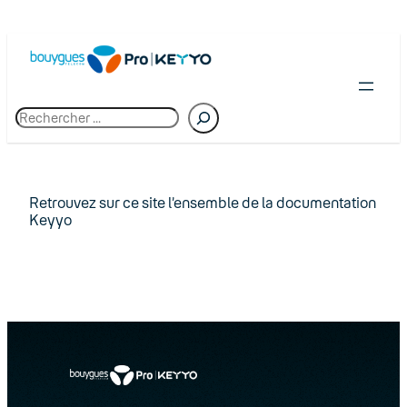
Skip
to
content
R
e
c
h
e
r
Retrouvez sur ce site l’ensemble de la documentation
c
Keyyo
h
e