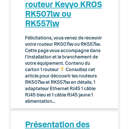
routeur Keyyo KROS
Réception sur une ligne fixe de SMS
RK507lw ou
envoyés depuis un téléphone mobile
RK557lw
Règles horaires pour vos lignes fixes et
mobiles
Félicitations, vous venez de recevoir
votre routeur RK507lw ou RK557lw.
06. Cybersécurité
Cette page vous accompagne dans
l’installation et le branchement de
Keyyo Connect
votre équipement. Contenu du
carton 1 routeur
Consultez cet
Keyyo Visio
article pour découvrir les routeurs
RK507lw et RK557lw en détails. 1
adaptateur Ethernet RJ45 1 câble
RJ45 bleu et 1 câble RJ45 jaune 1
alimentation…
Présentation des