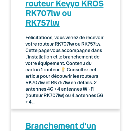
routeur Keyyo KROS
Keyyo
RK707lw ou
Utiliser son téléphone mobile à
RK757lw
l’étranger
Félicitations, vous venez de recevoir
Utiliser un iPhone
votre routeur RK707lw ou RK757lw.
Cette page vous accompagne dans
Utiliser un téléphone Android
l’installation et le branchement de
votre équipement. Contenu du
Conférence téléphonique
carton 1 routeur
Consultez cet
article pour découvrir les routeurs
Glossaire mobile : 3G, 4G, IMEI, PIN,
RK707lw et RK757lw en détails. 2
PUK, RIO, SIM …
antennes 4G + 4 antennes Wi-Fi
(routeur RK707lw) ou 4 antennes 5G
Le service client
+ 4…
Numéros virtuels
Branchement d’un
Option Standard mobile