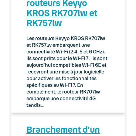
routeurs Keyyo
02. Espace client : Manager
KROS RK707lw et
RK757lw
03. Accès Internet
04. Téléphonie fixe
Les routeurs Keyyo KROS RK707lw
et RK757lw embarquent une
05. Téléphonie Mobile
connectivité Wi-Fi (2.4, 5 et 6 GHz).
Ils sont prêts pour le Wi-Fi 7 : ils sont
aujourd’hui compatibles Wi-Fi 6E et
CallPad
recevront une mise à jour logicielle
pour activer les fonctionnalités
Convergence mobile-fixe
spécifiques au Wi-Fi 7. En
complément, le routeur RK707lw
L’Internet mobile
embarque une connectivité 4G
tandis…
La messagerie vocale
Les notions de base du mobile
Branchement d’un
Souscrire un abonnement mobile