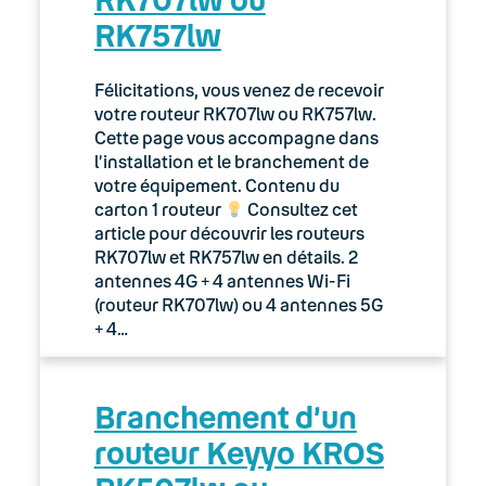
Webmail Keyyo
RK757lw
CRM
Félicitations, vous venez de recevoir
Keyyo Apps
votre routeur RK707lw ou RK757lw.
Cette page vous accompagne dans
Découvrez le softphone /
l’installation et le branchement de
téléphone logiciel Keyyo : Keyyo
votre équipement. Contenu du
Phone
carton 1 routeur
Consultez cet
article pour découvrir les routeurs
Glossaire Keyyo Apps
RK707lw et RK757lw en détails. 2
antennes 4G + 4 antennes Wi-Fi
Keyyo Apps : Passez à
(routeur RK707lw) ou 4 antennes 5G
l’innovation pour votre
+ 4…
téléphonie d’entreprise
1. Installation initiale de Keyyo
Branchement d’un
Apps
routeur Keyyo KROS
2. Utilisation de Keyyo Apps