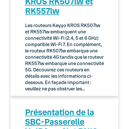
KROS RK507lw et
RK557lw
Utiliser le Callpad
Copy & Call
Les routeurs Keyyo KROS RK507lw
et RK557lw embarquent une
Keyyo Fax
connectivité Wi-Fi (2.4, 5 et 6 GHz)
compatible Wi-Fi 7. En complément,
Manager
le routeur RK507lw embarque une
connectivité 4G tandis que le routeur
Switchboard
RK557lw embarque une connectivité
5G. Découvrez ces routeurs en
détails avec les informations ci-
Keyyo for Teams
dessous. En façade Important :
veuillez ne pas obstruer les…
Keyyo Phone
Terminaux
Présentation de la
05. Téléphonie Mobile
SBC-Passerelle