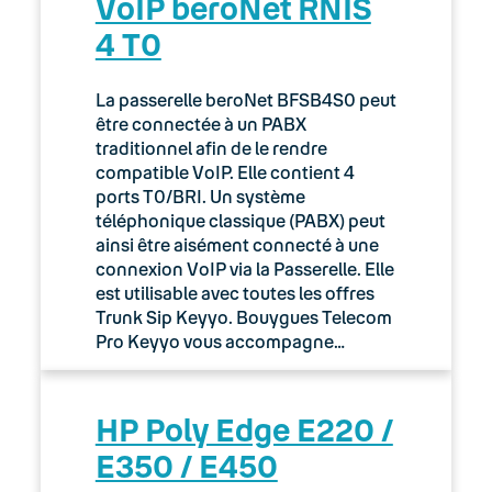
VoIP beroNet RNIS
06. Cybersécurité
4 T0
Keyyo Connect
La passerelle beroNet BFSB4S0 peut
Keyyo Visio
être connectée à un PABX
traditionnel afin de le rendre
compatible VoIP. Elle contient 4
ports T0/BRI. Un système
téléphonique classique (PABX) peut
ainsi être aisément connecté à une
connexion VoIP via la Passerelle. Elle
est utilisable avec toutes les offres
Trunk Sip Keyyo. Bouygues Telecom
Pro Keyyo vous accompagne…
HP Poly Edge E220 /
E350 / E450