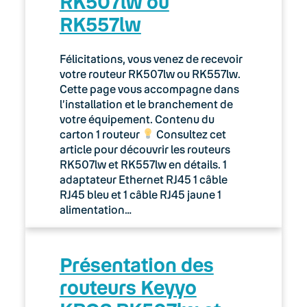
RK507lw ou
CallPad
RK557lw
Installer l’application CallPad
Félicitations, vous venez de recevoir
votre routeur RK507lw ou RK557lw.
Keyyo Visio : Retrouvez le
Cette page vous accompagne dans
lien de votre salle dans le
l’installation et le branchement de
CallPad
votre équipement. Contenu du
carton 1 routeur
Consultez cet
Le compte utilisateur Keyyo
article pour découvrir les routeurs
RK507lw et RK557lw en détails. 1
Se connecter au CallPad
adaptateur Ethernet RJ45 1 câble
RJ45 bleu et 1 câble RJ45 jaune 1
Support de l’application
alimentation…
CallPad
CallPad — Fonctionnalités
Présentation des
avancées
routeurs Keyyo
CallPad — Premiers pas