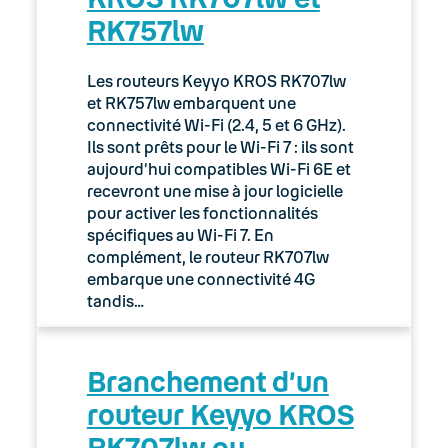
RK757lw
03. Accès Internet
04. Téléphonie fixe
Les routeurs Keyyo KROS RK707lw
et RK757lw embarquent une
Expert
connectivité Wi-Fi (2.4, 5 et 6 GHz).
Ils sont prêts pour le Wi-Fi 7 : ils sont
aujourd’hui compatibles Wi-Fi 6E et
Guides d’installation
recevront une mise à jour logicielle
pour activer les fonctionnalités
Lexique
spécifiques au Wi-Fi 7. En
complément, le routeur RK707lw
Modes d’emploi
embarque une connectivité 4G
tandis…
Fonctionnalités
Outils
Branchement d’un
Fax IP
routeur Keyyo KROS
RK707lw ou